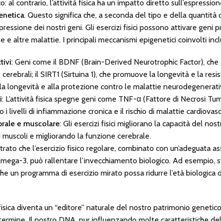
: al contrario, l’attività fisica ha un impatto diretto sull’espressi
enetica
. Questo significa che, a seconda del tipo e della quantità 
ressione dei nostri geni. Gli esercizi fisici possono attivare geni p
e altre malattie. I principali meccanismi epigenetici coinvolti inc
tivi
: Geni come il BDNF (Brain-Derived Neurotrophic Factor), che a
 cerebrali; il SIRT1 (Sirtuina 1), che promuove la longevità e la resi
la longevità e alla protezione contro le malattie neurodegenerati
i
: L’attività fisica spegne geni come TNF-α (Fattore di Necrosi Tum
 i livelli di infiammazione cronica e il rischio di malattie cardiovasc
ebrale e muscolare
: Gli esercizi fisici migliorano la capacità del nos
 i muscoli e migliorando la funzione cerebrale.
rato che l’esercizio fisico regolare, combinato con un’adeguata as
mega-3, può rallentare l’invecchiamento biologico. Ad esempio, st
he un programma di esercizio mirato possa ridurre l’età biologica 
à fisica diventa un “editore” naturale del nostro patrimonio geneti
termine. Il nostro DNA, pur influenzando molte caratteristiche de