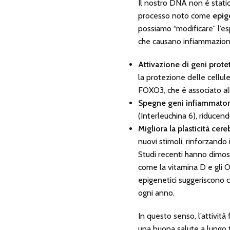
Il nostro DNA non è statico
processo noto come
epig
possiamo “modificare” l’esp
che causano infiammazione 
Attivazione di geni protet
la protezione delle cellule
FOXO3, che è associato al
Spegne geni infiammator
(Interleuchina 6), riducendo
Migliora la plasticità cer
nuovi stimoli, rinforzando
Studi recenti hanno dimost
come la vitamina D e gli O
epigenetici suggeriscono c
ogni anno.
In questo senso, l’attivit
una buona salute a lungo 