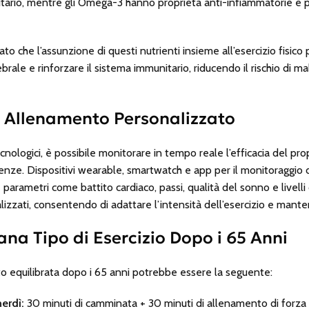
tario, mentre gli Omega-3 hanno proprietà anti-infiammatorie e 
ato che l’assunzione di questi nutrienti insieme all’esercizio fisico
brale e rinforzare il sistema immunitario, riducendo il rischio di ma
e Allenamento Personalizzato
ecnologici, è possibile monitorare in tempo reale l’efficacia del p
enze. Dispositivi wearable, smartwatch e app per il monitoraggio del
rametri come battito cardiaco, passi, qualità del sonno e livelli d
zzati, consentendo di adattare l’intensità dell’esercizio e mante
na Tipo di Esercizio Dopo i 65 Anni
o equilibrata dopo i 65 anni potrebbe essere la seguente:
erdì:
30 minuti di camminata + 30 minuti di allenamento di forza +