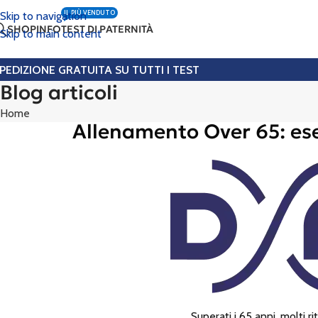
IL PIÙ VENDUTO
Skip to navigation
SHOP
INFO
TEST DI PATERNITÀ
Skip to main content
PEDIZIONE GRATUITA SU TUTTI I TEST
Blog articoli
Home
Allenamento Over 65: eser
Superati i 65 anni, molti 