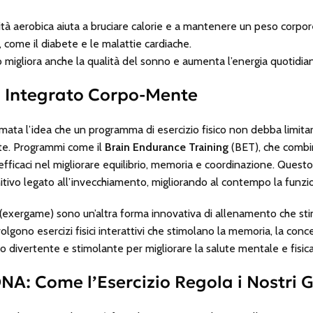
tività aerobica aiuta a bruciare calorie e a mantenere un peso cor
, come il diabete e le malattie cardiache.
co migliora anche la qualità del sonno e aumenta l’energia quotidia
o Integrato Corpo-Mente
fermata l’idea che un programma di esercizio fisico non debba limita
te. Programmi come il
Brain Endurance Training
(BET), che combin
 efficaci nel migliorare equilibrio, memoria e coordinazione. Quest
nitivo legato all’invecchiamento, migliorando al contempo la funzio
vi (exergame) sono un’altra forma innovativa di allenamento che stim
lgono esercizi fisici interattivi che stimolano la memoria, la conc
 divertente e stimolante per migliorare la salute mentale e fisica
 DNA: Come l’Esercizio Regola i Nostri 