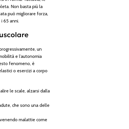
pleta. Non basta più la
rata può migliorare forza,
i 65 anni.
Muscolare
e progressivamente, un
mobilità e l’autonomia
questo fenomeno, è
astici o esercizi a corpo
ire le scale, alzarsi dalla
 cadute, che sono una delle
 prevenendo malattie come