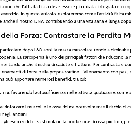
iscono che l’attività fisica deve essere più mirata, integrata e com
l’esercizio. In questo articolo, esploreremo come l’attività fisica mi
 e anche il nostro DNA, contribuendo a una vita sana e lunga dopo 
 della Forza: Contrastare la Perdita 
n particolare dopo i 60 anni, la massa muscolare tende a diminuir
enia. La sarcopenia è uno dei principali fattori che riducono la 
mentando anche il rischio di cadute e fratture. Per contrastare 
enamenti di forza nella propria routine. L’allenamento con pesi, el
na può apportare numerosi benefici, tra cui:
omia
: favorendo l’autosufficienza nelle attività quotidiane, come sal
re
: rinforzare i muscoli e le ossa riduce notevolmente il rischio di
i negli anziani.
a
: gli esercizi di forza stimolano la produzione di ossa più forti,