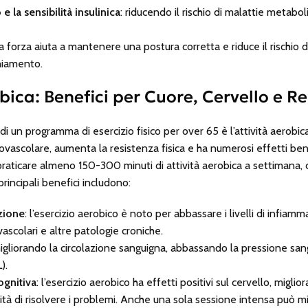
e la sensibilità insulinica
: riducendo il rischio di malattie metabol
a forza aiuta a mantenere una postura corretta e riduce il rischio di 
chiamento.
obica: Benefici per Cuore, Cervello e R
 un programma di esercizio fisico per over 65 è l’attività aerobica
iovascolare, aumenta la resistenza fisica e ha numerosi effetti benef
raticare almeno 150-300 minuti di attività aerobica a settimana
 principali benefici includono:
zione
: l’esercizio aerobico è noto per abbassare i livelli di infiam
ovascolari e altre patologie croniche.
migliorando la circolazione sanguigna, abbassando la pressione sangu
).
ognitiva
: l’esercizio aerobico ha effetti positivi sul cervello, migli
tà di risolvere i problemi. Anche una sola sessione intensa può m