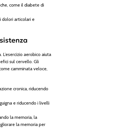
iche, come il diabete di
dolori articolari e
esistenza
. L’esercizio aerobico aiuta
ici sul cervello. Gli
, come camminata veloce,
mazione cronica, riducendo
igna e riducendo i livelli
orando la memoria, la
igliorare la memoria per