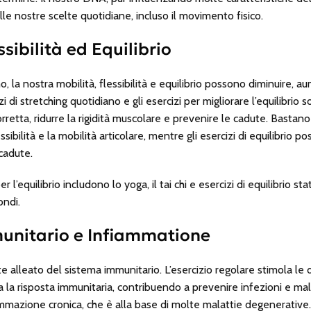
lle nostre scelte quotidiane, incluso il movimento fisico.
ssibilità ed Equilibrio
la nostra mobilità, flessibilità e equilibrio possono diminuire, aum
zi di stretching quotidiano e gli esercizi per migliorare l’equilibrio 
etta, ridurre la rigidità muscolare e prevenire le cadute. Bastano 1
ssibilità e la mobilità articolare, mentre gli esercizi di equilibrio p
 cadute.
r l’equilibrio includono lo yoga, il tai chi e esercizi di equilibrio s
ondi.
unitario e Infiammatione
nte alleato del sistema immunitario. L’esercizio regolare stimola le d
a la risposta immunitaria, contribuendo a prevenire infezioni e malat
fiammazione cronica, che è alla base di molte malattie degenerative.