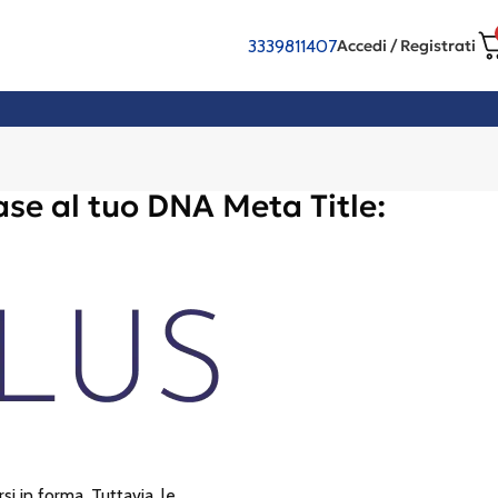
3339811407
Accedi / Registrati
ase al tuo DNA Meta Title:
i in forma. Tuttavia, le