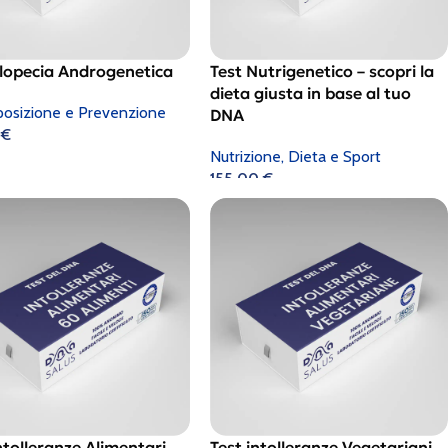
Alopecia Androgenetica
Test Nutrigenetico – scopri la
dieta giusta in base al tuo
posizione e Prevenzione
DNA
0
€
Nutrizione, Dieta e Sport
155,00
€
ntolleranze Alimentari
Test intolleranze Vegetariani