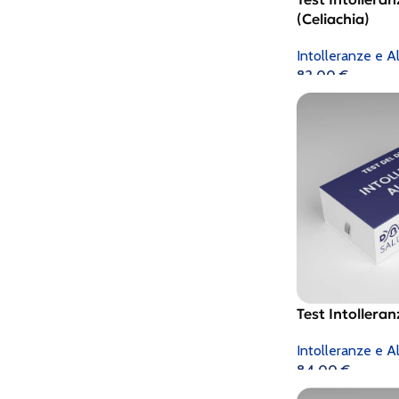
(Celiachia)
Intolleranze e Al
82,00
€
Test Intolleranz
Intolleranze e Al
84,00
€