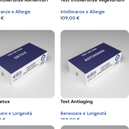
ranze e Allergie
Intolleranze e Allergie
0
€
109,00
€
Detox
Test Antiaging
ere e Longevità
Benessere e Longevità
0
€
259,00
€