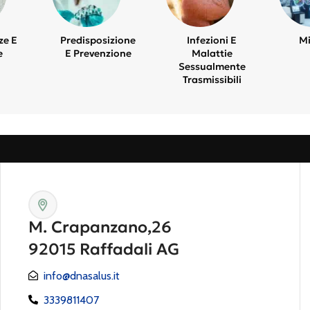
ze E
Predisposizione
Infezioni E
Mi
e
E Prevenzione
Malattie
Sessualmente
Trasmissibili
M. Crapanzano,26
92015 Raffadali AG
info@dnasalus.it
3339811407