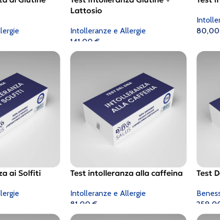
Lattosio
Intolle
lergie
Intolleranze e Allergie
80,0
141,00
€
a ai Solfiti
Test intolleranza alla caffeina
Test 
lergie
Intolleranze e Allergie
Beness
81,00
€
259,0