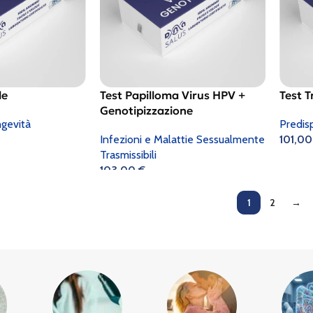
le
Test Papilloma Virus HPV +
Test T
Genotipizzazione
gevità
Predis
Infezioni e Malattie Sessualmente
101,0
Trasmissibili
103,00
€
1
2
→