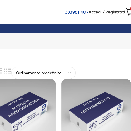
3339811407
Accedi / Registrati