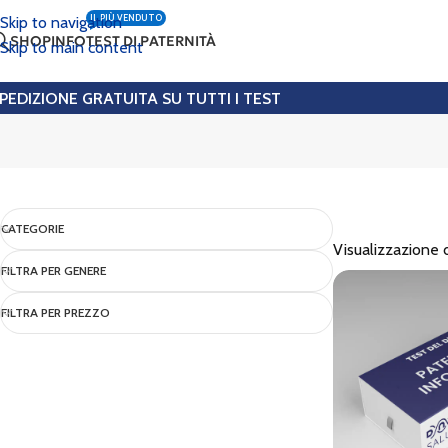
IL PIÙ VENDUTO
Skip to navigation
SHOP
INFO
TEST DI PATERNITÀ
Skip to main content
PEDIZIONE GRATUITA SU TUTTI I TEST
CATEGORIE
Visualizzazione di
FILTRA PER GENERE
FILTRA PER PREZZO