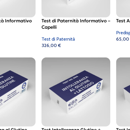
ità Informativo
Test di Paternità Informativo –
Test 
Capelli
Predis
Test di Paternità
65,0
326,00
€
za al Glutine
Test Intolleranza Glutine +
Test I