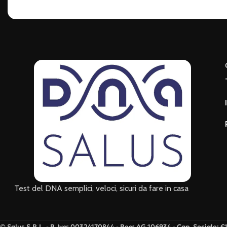
Test del DNA semplici, veloci, sicuri da fare in casa
© Salus S.R.L. - P. Iva: 00324170844 - Rea: AG 106934 - Cap. Sociale: 