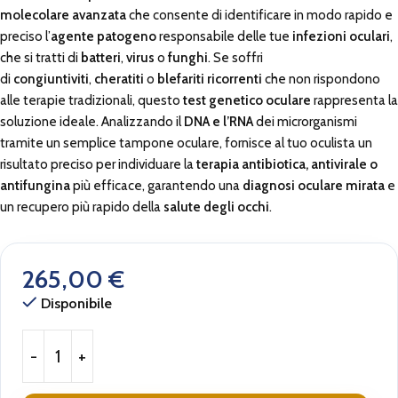
molecolare avanzata
che consente di identificare in modo rapido e
preciso l’
agente patogeno
responsabile delle tue
infezioni oculari
,
che si tratti di
batteri
,
virus
o
funghi
. Se soffri
di
congiuntiviti
,
cheratiti
o
blefariti ricorrenti
che non rispondono
alle terapie tradizionali, questo
test genetico oculare
rappresenta la
soluzione ideale. Analizzando il
DNA e l’RNA
dei microrganismi
tramite un semplice tampone oculare, fornisce al tuo oculista un
risultato preciso per individuare la
terapia antibiotica, antivirale o
antifungina
più efficace, garantendo una
diagnosi oculare mirata
e
un recupero più rapido della
salute degli occhi
.
265,00
€
Disponibile