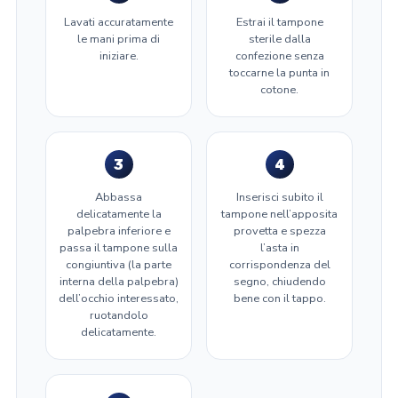
Lavati accuratamente
Estrai il tampone
le mani prima di
sterile dalla
iniziare.
confezione senza
toccarne la punta in
cotone.
3
4
Abbassa
Inserisci subito il
delicatamente la
tampone nell’apposita
palpebra inferiore e
provetta e spezza
passa il tampone sulla
l’asta in
congiuntiva (la parte
corrispondenza del
interna della palpebra)
segno, chiudendo
dell’occhio interessato,
bene con il tappo.
ruotandolo
delicatamente.