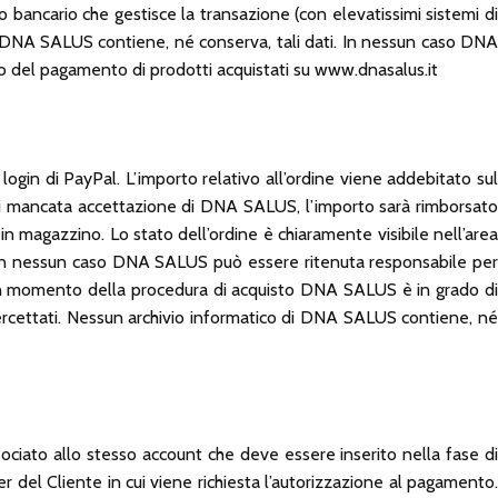
to bancario che gestisce la transazione (con elevatissimi sistemi di
 di DNA SALUS contiene, né conserva, tali dati. In nessun caso DNA
tto del pagamento di prodotti acquistati su www.dnasalus.it
login di PayPal. L’importo relativo all’ordine viene addebitato sul
o di mancata accettazione di DNA SALUS, l’importo sarà rimborsato
n magazzino. Lo stato dell’ordine è chiaramente visibile nell’area
ne, in nessun caso DNA SALUS può essere ritenuta responsabile per
ssun momento della procedura di acquisto DNA SALUS è in grado di
ntercettati. Nessun archivio informatico di DNA SALUS contiene, né
ociato allo stesso account che deve essere inserito nella fase di
 del Cliente in cui viene richiesta l’autorizzazione al pagamento.