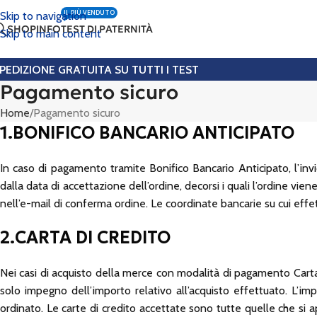
IL PIÙ VENDUTO
Skip to navigation
SHOP
INFO
TEST DI PATERNITÀ
Skip to main content
PEDIZIONE GRATUITA SU TUTTI I TEST
Pagamento sicuro
Home
Pagamento sicuro
1.BONIFICO BANCARIO ANTICIPATO
In caso di pagamento tramite Bonifico Bancario Anticipato, l’invio
dalla data di accettazione dell’ordine, decorsi i quali l’ordine vie
nell’e-mail di conferma ordine. Le coordinate bancarie su cui effet
2.CARTA DI CREDITO
Nei casi di acquisto della merce con modalità di pagamento Carta 
solo impegno dell’importo relativo all’acquisto effettuato. L’i
ordinato. Le carte di credito accettate sono tutte quelle che si