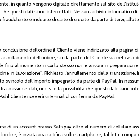
rente, in quanto vengono digitate direttamente sul sito dell’istitu
tà che questi dati siano intercettati. Nessun archivio informatico
raudolento e indebito di carte di credito da parte di terzi, all’a
onclusione dell’ordine il Cliente viene indirizzato alla pagina di 
i annullamento dell’ordine, sia da parte del Cliente sia nel cas
le fino al momento in cui lo stesso non è ancora in preparazione i
Ordine in lavorazione”. Richiesto l’annullamento della transazio
ancato svincolo dell’importo impegnato da parte di PayPal. In ne
trasmissione dati, non vi è la possibilità che questi dati siano i
Pal il Cliente riceverà un’e-mail di conferma da PayPal.
re di un account presso Satispay oltre al numero di cellulare ass
ordine, è inviata una notifica sullo smartphone, tablet o computer