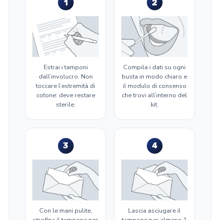
1
2
Estrai i tamponi
Compila i dati su ogni
dall’involucro. Non
busta in modo chiaro e
toccare l’estremità di
il modulo di consenso
cotone: deve restare
che trovi all’interno del
sterile.
kit.
3
4
Con le mani pulite,
Lascia asciugare il
strofina il tampone per
tampone per almeno 1