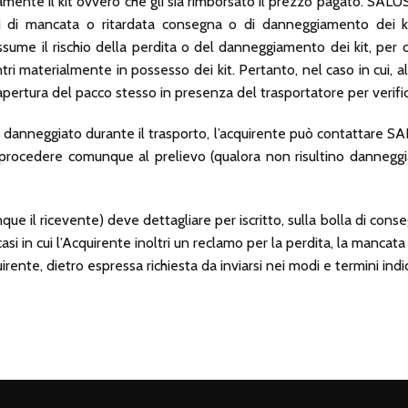
ovamente il kit ovvero che gli sia rimborsato il prezzo pagato. SAL
i di mancata o ritardata consegna o di danneggiamento dei kit 
ssume il rischio della perdita o del danneggiamento dei kit, pe
ntri materialmente in possesso dei kit. Pertanto, nel caso in cui,
’apertura del pacco stesso in presenza del trasportatore per verifi
ente danneggiato durante il trasporto, l’acquirente può contattare 
 procedere comunque al prelievo (qualora non risultino danneggiat
nque il ricevente) deve dettagliare per iscritto, sulla bolla di cons
casi in cui l’Acquirente inoltri un reclamo per la perdita, la man
irente, dietro espressa richiesta da inviarsi nei modi e termini indic