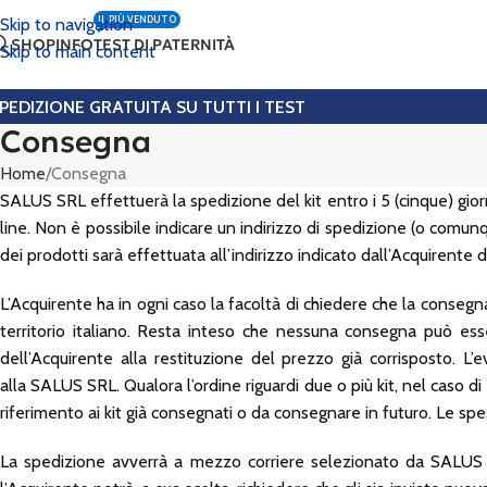
IL PIÙ VENDUTO
Skip to navigation
SHOP
INFO
TEST DI PATERNITÀ
Skip to main content
PEDIZIONE GRATUITA SU TUTTI I TEST
Consegna
Home
Consegna
SALUS SRL effettuerà la spedizione del kit entro i 5 (cinque) giorn
line. Non è possibile indicare un indirizzo di spedizione (o comunq
dei prodotti sarà effettuata all’indirizzo indicato dall’Acquirente
L’Acquirente ha in ogni caso la facoltà di chiedere che la consegna d
territorio italiano. Resta inteso che nessuna consegna può esse
dell’Acquirente alla restituzione del prezzo già corrisposto. L
alla SALUS SRL. Qualora l’ordine riguardi due o più kit, nel caso d
riferimento ai kit già consegnati o da consegnare in futuro. Le spe
La spedizione avverrà a mezzo corriere selezionato da SALUS SR