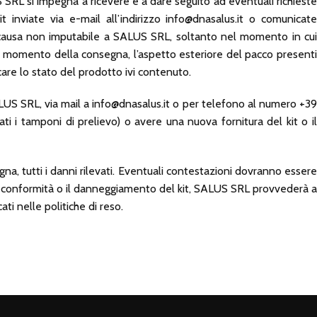
US SRL si impegna a ricevere e a dare seguito ad eventuali richieste
inviate via e-mail all’indirizzo info@dnasalus.it o comunicate
r causa non imputabile a SALUS SRL, soltanto nel momento in cui
 al momento della consegna, l’aspetto esteriore del pacco presenti
care lo stato del prodotto ivi contenuto.
SALUS SRL, via mail a info@dnasalus.it o per telefono al numero +39
i i tamponi di prelievo) o avere una nuova fornitura del kit o il
egna, tutti i danni rilevati. Eventuali contestazioni dovranno essere
cata conformità o il danneggiamento del kit, SALUS SRL provvederà a
ati nelle politiche di reso.