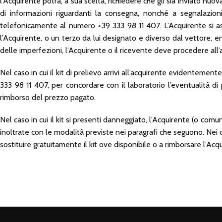
l’Acquirente potrà, a sua scelta, richiedere che gli sia inviato nu
di informazioni riguardanti la consegna, nonché a segnalazion
telefonicamente al numero +39 333 98 11 407. L’Acquirente si a
l’Acquirente, o un terzo da lui designato e diverso dal vettore, e
delle imperfezioni, l’Acquirente o il ricevente deve procedere all
Nel caso in cui il kit di prelievo arrivi all’acquirente evidentem
333 98 11 407, per concordare con il laboratorio l’eventualità di
rimborso del prezzo pagato.
Nel caso in cui il kit si presenti danneggiato, l’Acquirente (o comu
inoltrate con le modalità previste nei paragrafi che seguono. Nei 
sostituire gratuitamente il kit ove disponibile o a rimborsare l’Acqu