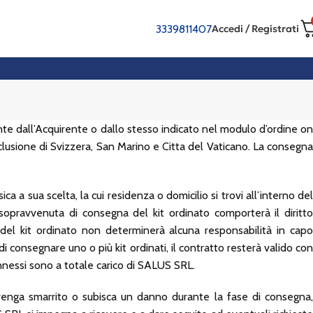
3339811407
Accedi / Registrati
mente dall’Acquirente o dallo stesso indicato nel modulo d’ordine on
esclusione di Svizzera, San Marino e Citta del Vaticano. La consegna
a a sua scelta, la cui residenza o domicilio si trovi all’interno del
 sopravvenuta di consegna del kit ordinato comporterà il diritto
a del kit ordinato non determinerà alcuna responsabilità in capo
i consegnare uno o più kit ordinati, il contratto resterà valido con
onnessi sono a totale carico di SALUS SRL.
 venga smarrito o subisca un danno durante la fase di consegna,