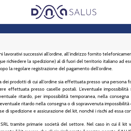
i lavorativi successivi all’ordine, all’indirizzo fornito telefonica
ue richiedere la spedizione) al di fuori del territorio italiano ad 
 dopo la regolare registrazione del pagamento dell’ordine.
ei prodotti di cui all’ordine sia effettuata presso una persona fisic
re effettuata presso caselle postali. L’eventuale impossibilità
’eventuale ritardo, per impossibilità temporanea, nella consegn
i eventuale ritardo nella consegna o di sopravvenuta impossibilità d
se di spedizione e assicurazione del kit, nonché i rischi ad essa c
L tramite primarie società del settore. Nel caso in cui il kit