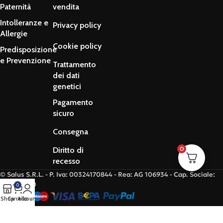
Paternità
vendita
Intolleranze e
Privacy policy
Allergie
Cookie policy
Predisposizione
e Prevenzione
Trattamento
dei dati
genetici
Pagamento
sicuro
Consegna
0
Diritto di
recesso
© Salus S.R.L. - P. Iva: 00324170844 - Rea: AG 106934 - Cap. Sociale:
€10.845,00
0
Shop
Carrello
Account