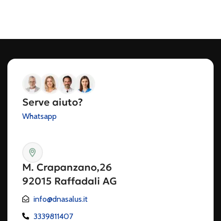
Serve aiuto?
Whatsapp
M. Crapanzano,26
92015 Raffadali AG
info@dnasalus.it
3339811407