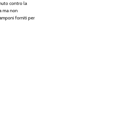
nuto contro la
ma ma non
amponi forniti per