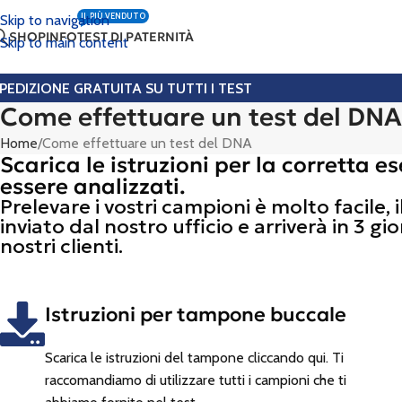
IL PIÙ VENDUTO
Skip to navigation
SHOP
INFO
TEST DI PATERNITÀ
Skip to main content
PEDIZIONE GRATUITA SU TUTTI I TEST
Come effettuare un test del DNA
Home
Come effettuare un test del DNA
Scarica le istruzioni per la corretta e
essere analizzati.
Prelevare i vostri campioni è molto facile, i
inviato dal nostro ufficio e arriverà in 3 g
nostri clienti.
Istruzioni per tampone buccale
Scarica le istruzioni del tampone cliccando qui. Ti
raccomandiamo di utilizzare tutti i campioni che ti