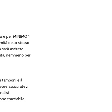
ugare per MINIMO 1
mità dello stesso
 sarà asciutto,
emità, nemmeno per
i tamponi e il
vore assicuratevi
nalisi.
one tracciabile