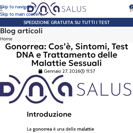
Skip to navigation
0
CHIAMA
Skip to main content
SPEDIZIONE GRATUITA SU TUTTI I TEST
Blog articoli
Home
Gonorrea: Cos’è, Sintomi, Test
DNA e Trattamento delle
Malattie Sessuali
Gennaio 27, 2026
11:57
Introduzione
La
gonorrea
è una delle
malattie