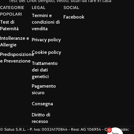
Test del DNA semplici, veloci, sicuri da fare in casa
CATEGORIE
LEGAL
SOCIAL
POPOLARI
Termini e
Facebook
Test di
condizioni di
Paternità
vendita
Intolleranze e
Privacy policy
Allergie
Cookie policy
Predisposizione
e Prevenzione
Trattamento
dei dati
genetici
Pagamento
sicuro
Consegna
Diritto di
recesso
© Salus S.R.L. - P. Iva: 00324170844 - Rea: AG 106934 - Cap. Sociale:
0