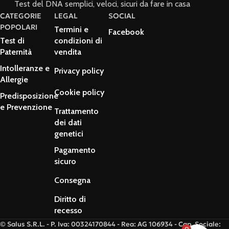
Test del DNA semplici, veloci, sicuri da fare in casa
CATEGORIE
LEGAL
SOCIAL
POPOLARI
Termini e
Facebook
Test di
condizioni di
Paternità
vendita
Intolleranze e
Privacy policy
Allergie
Cookie policy
Predisposizione
e Prevenzione
Trattamento
dei dati
genetici
Pagamento
sicuro
Consegna
Diritto di
recesso
© Salus S.R.L. - P. Iva: 00324170844 - Rea: AG 106934 - Cap. Sociale:
0