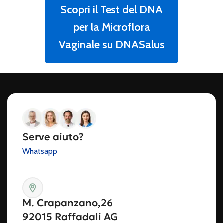
Scopri il Test del DNA
per la Microflora
Vaginale su DNASalus
Serve aiuto?
Whatsapp
M. Crapanzano,26
92015 Raffadali AG