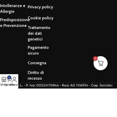
Intolleranze e
Privacy policy
Allergie
Cookie policy
Predisposizione
e Prevenzione
Trattamento
dei dati
genetici
Pagamento
sicuro
0
Consegna
Diritto di
recesso
0
Shop
Carrello
Account
© Salus S.R.L. - P. Iva: 00324170844 - Rea: AG 106934 - Cap. Sociale:
€10.845,00