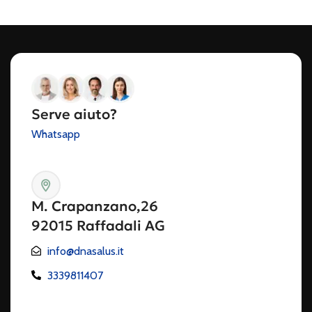
Serve aiuto?
Whatsapp
M. Crapanzano,26
92015 Raffadali AG
info@dnasalus.it
3339811407