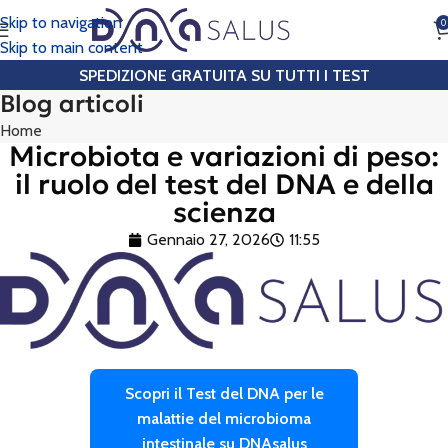
Skip to navigation
0
CHIAMA
Skip to main content
SPEDIZIONE GRATUITA SU TUTTI I TEST
Blog articoli
Home
Microbiota e variazioni di peso:
il ruolo del test del DNA e della
scienza
Gennaio 27, 2026
11:55
Scopri il Test del DNA per le
malattie del microbioma
intestinale su DNAsalus