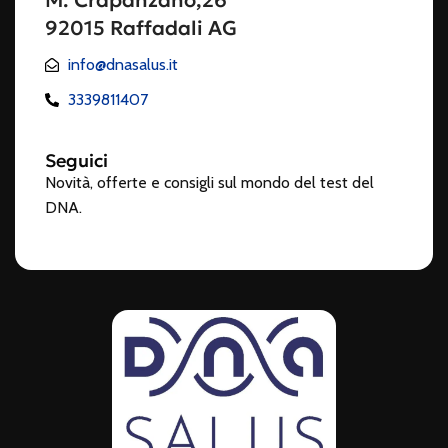
M. Crapanzano,26
92015 Raffadali AG
info@dnasalus.it
3339811407
Seguici
Novità, offerte e consigli sul mondo del test del
DNA.