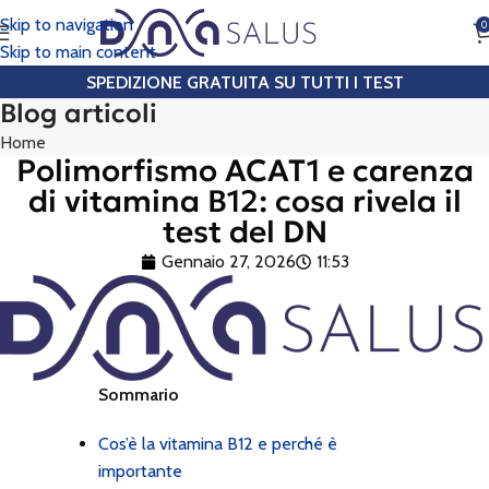
Skip to navigation
0
CHIAMA
Skip to main content
SPEDIZIONE GRATUITA SU TUTTI I TEST
Blog articoli
Home
Polimorfismo ACAT1 e carenza
di vitamina B12: cosa rivela il
test del DN
Gennaio 27, 2026
11:53
Sommario
Cos’è la vitamina B12 e perché è
importante