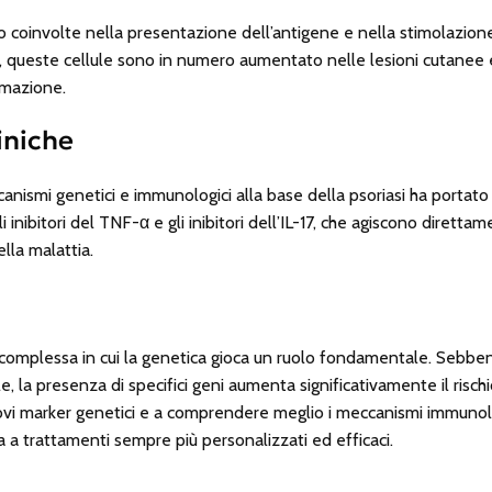
o coinvolte nella presentazione dell’antigene e nella stimolazione
i, queste cellule sono in numero aumentato nelle lesioni cutanee 
mmazione.
iniche
ismi genetici e immunologici alla base della psoriasi ha portato 
 inibitori del TNF-α e gli inibitori dell’IL-17, che agiscono direttam
lla malattia.
a complessa in cui la genetica gioca un ruolo fondamentale. Sebbe
la presenza di specifici geni aumenta significativamente il rischio 
uovi marker genetici e a comprendere meglio i meccanismi immunolo
a a trattamenti sempre più personalizzati ed efficaci.