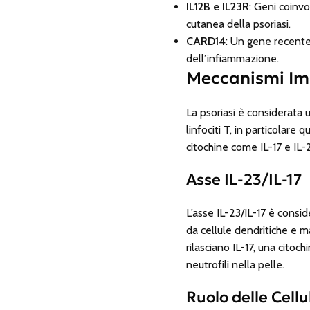
IL12B e IL23R
: Geni coinvo
cutanea della psoriasi.
CARD14
: Un gene recente
dell’infiammazione.
Meccanismi Imm
La psoriasi è considerata 
linfociti T, in particolare 
citochine come IL-17 e IL-
Asse IL-23/IL-17
L’asse IL-23/IL-17 è consid
da cellule dendritiche e ma
rilasciano IL-17, una citoc
neutrofili nella pelle.
Ruolo delle Cell