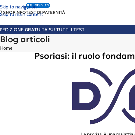
IL PIÙ VENDUTO
Skip to navigation
SHOP
INFO
TEST DI PATERNITÀ
Skip to main content
PEDIZIONE GRATUITA SU TUTTI I TEST
Blog articoli
Home
Psoriasi: il ruolo fonda
La psoriasi è una malattia