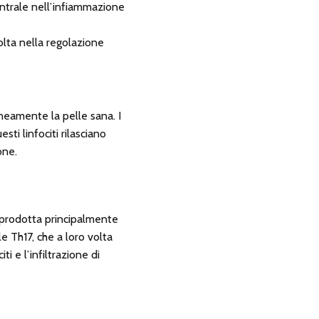
centrale nell’infiammazione
olta nella regolazione
neamente la pelle sana. I
sti linfociti rilasciano
one.
3, prodotta principalmente
le Th17, che a loro volta
i e l’infiltrazione di