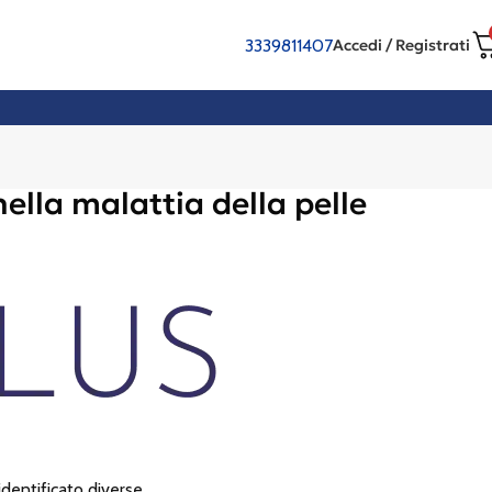
3339811407
Accedi / Registrati
ella malattia della pelle
identificato diverse