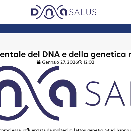
mentale del DNA e della genetica n
Gennaio 27, 2026
12:02
 complessa, influenzata da molteplici fattori genetici. Studi hanno 