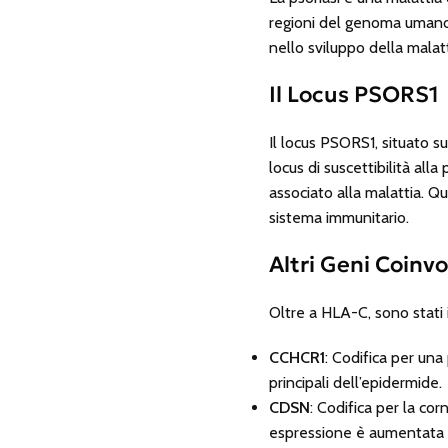
regioni del genoma umano a
nello sviluppo della malatt
Il Locus PSORS1
Il locus PSORS1, situato s
locus di suscettibilità all
associato alla malattia. Q
sistema immunitario.
Altri Geni Coinvo
Oltre a HLA-C, sono stati id
CCHCR1
: Codifica per una 
principali dell’epidermide.
CDSN
: Codifica per la co
espressione è aumentata n