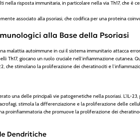
lti nella risposta immunitaria, in particolare nella via Th17, che è 
mente associato alla psoriasi, che codifica per una proteina coinv
unologici alla Base della Psoriasi
una malattia autoimmune in cui il sistema immunitario attacca erro
quelli Th17, giocano un ruolo cruciale nell’infiammazione cutanea. Que
22, che stimolano la proliferazione dei cheratinociti e l’infiammazi
erato una delle principali vie patogenetiche nella psoriasi. L’IL-2
crofagi, stimola la differenziazione e la proliferazione delle cellu
hina proinfiammatoria che promuove la proliferazione dei cheratinocit
ule Dendritiche