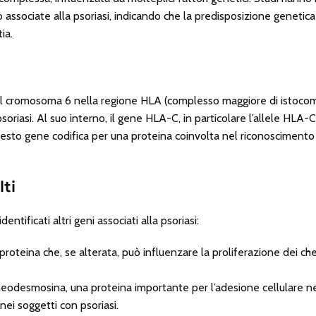
ssociate alla psoriasi, indicando che la predisposizione genetica 
ia.
ul cromosoma 6 nella regione HLA (complesso maggiore di istocompat
a psoriasi. Al suo interno, il gene HLA-C, in particolare l’allele HL
uesto gene codifica per una proteina coinvolta nel riconoscimento 
lti
entificati altri geni associati alla psoriasi:
proteina che, se alterata, può influenzare la proliferazione dei cher
rneodesmosina, una proteina importante per l’adesione cellulare ne
ei soggetti con psoriasi.