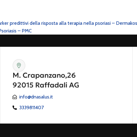
ker predittivi della risposta alla terapia nella psoriasi – Dermako
Psoriasis – PMC
M. Crapanzano,26
92015 Raffadali AG
info@dnasalus.it
3339811407