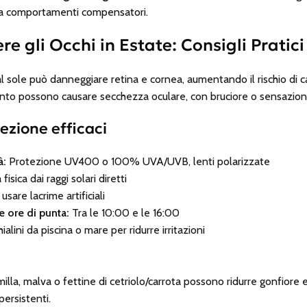
a comportamenti compensatori.
 gli Occhi in Estate: Consigli Pratici
al sole può danneggiare retina e cornea, aumentando il rischio di
ento possono causare secchezza oculare, con bruciore o sensazion
ezione efficaci
à:
Protezione UV400 o 100% UVA/UVB, lenti polarizzate
fisica dai raggi solari diretti
sare lacrime artificiali
e ore di punta:
Tra le 10:00 e le 16:00
alini da piscina o mare per ridurre irritazioni
lla, malva o fettine di cetriolo/carrota possono ridurre gonfiore e
persistenti.