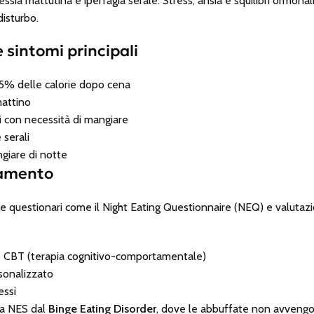
ssia mattutina e iperfagia serale. Stress, ansia e squilibri ormona
disturbo.
 sintomi principali
5% delle calorie dopo cena
mattino
ni con necessità di mangiare
serali
giare di notte
tamento
e questionari come il Night Eating Questionnaire (NEQ) e valutazion
are CBT (terapia cognitivo-comportamentale)
sonalizzato
essi
la NES dal
Binge Eating Disorder
, dove le abbuffate non avvengo