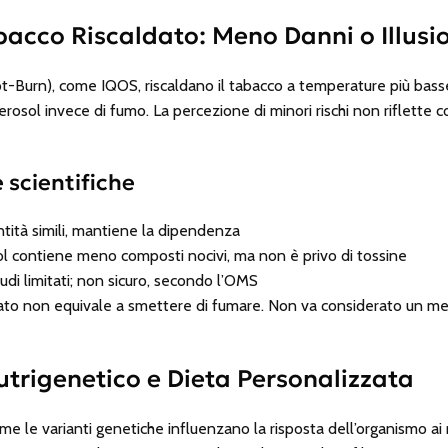
bacco Riscaldato: Meno Danni o Illusi
t-Burn), come IQOS, riscaldano il tabacco a temperature più basse
erosol invece di fumo. La percezione di minori rischi non riflette
 scientifiche
tità simili, mantiene la dipendenza
l contiene meno composti nocivi, ma non è privo di tossine
udi limitati; non sicuro, secondo l’OMS
dato non equivale a smettere di fumare. Non va considerato un m
utrigenetico e Dieta Personalizzata
e le varianti genetiche influenzano la risposta dell’organismo ai n