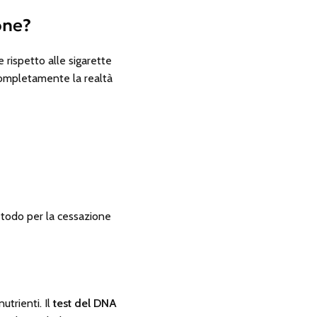
one?
 rispetto alle sigarette
 completamente la realtà
etodo per la cessazione
utrienti. Il
test del DNA