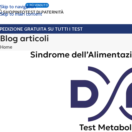
IL PIÙ VENDUTO
Skip to navigation
SHOP
INFO
TEST DI PATERNITÀ
Skip to main content
PEDIZIONE GRATUITA SU TUTTI I TEST
Blog articoli
Home
Sindrome dell’Alimentazi
Test Metabol