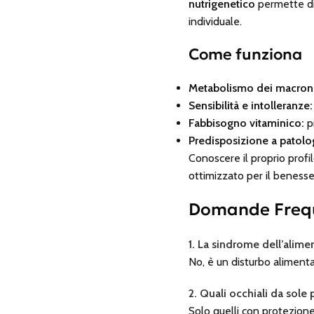
nutrigenetico
permette di 
individuale.
Come funziona
Metabolismo dei macronu
Sensibilità e intolleranze:
Fabbisogno vitaminico:
pr
Predisposizione a patolo
Conoscere il proprio prof
ottimizzato per il beness
Domande Frequ
1. La sindrome dell’alime
No, è un disturbo aliment
2. Quali occhiali da sol
Solo quelli con protezio