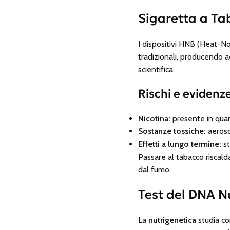
Sigaretta a Ta
I dispositivi HNB (Heat-No
tradizionali, producendo a
scientifica.
Rischi e evidenze
Nicotina:
presente in quan
Sostanze tossiche:
aeroso
Effetti a lungo termine:
st
Passare al tabacco riscal
dal fumo.
Test del DNA N
La
nutrigenetica
studia com