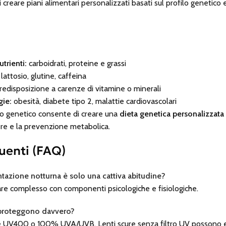
creare piani alimentari personalizzati basati sul profilo genetico
trienti:
carboidrati, proteine e grassi
lattosio, glutine, caffeina
edisposizione a carenze di vitamine o minerali
gie:
obesità, diabete tipo 2, malattie cardiovascolari
ilo genetico consente di creare una
dieta genetica personalizzata
ere e la prevenzione metabolica.
enti (FAQ)
ntazione notturna è solo una cattiva abitudine?
are complesso con componenti psicologiche e fisiologiche.
e proteggono davvero?
ne UV400 o 100% UVA/UVB. Lenti scure senza filtro UV possono 