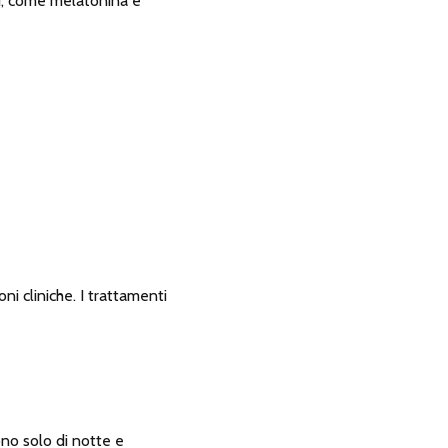
li, come melatonina e
i cliniche. I trattamenti
no solo di notte e