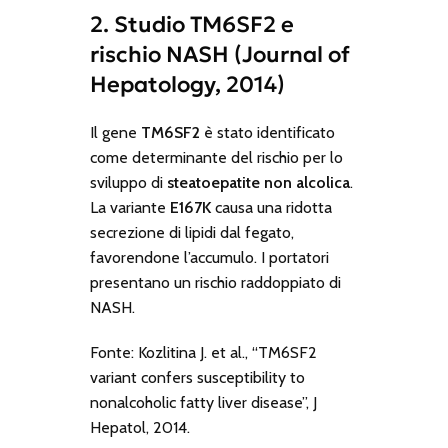
2. Studio TM6SF2 e
rischio NASH (Journal of
Hepatology, 2014)
Il gene
TM6SF2
è stato identificato
come determinante del rischio per lo
sviluppo di
steatoepatite non alcolica
.
La variante
E167K
causa una ridotta
secrezione di lipidi dal fegato,
favorendone l’accumulo. I portatori
presentano un rischio raddoppiato di
NASH.
Fonte: Kozlitina J. et al., “TM6SF2
variant confers susceptibility to
nonalcoholic fatty liver disease”, J
Hepatol, 2014.