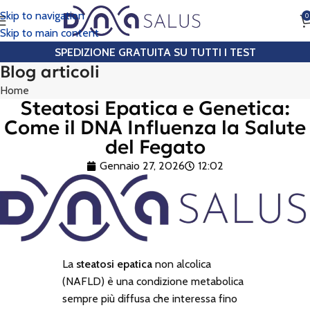
Skip to navigation
0
CHIAMA
Skip to main content
SPEDIZIONE GRATUITA SU TUTTI I TEST
Blog articoli
Home
Steatosi Epatica e Genetica:
Come il DNA Influenza la Salute
del Fegato
Gennaio 27, 2026
12:02
La
steatosi epatica
non alcolica
(NAFLD) è una condizione metabolica
sempre più diffusa che interessa fino