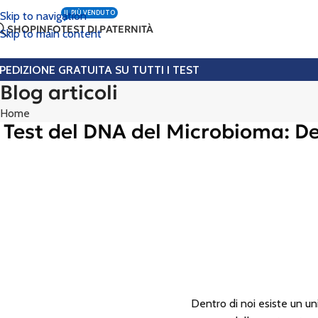
IL PIÙ VENDUTO
Skip to navigation
SHOP
INFO
TEST DI PATERNITÀ
Skip to main content
PEDIZIONE GRATUITA SU TUTTI I TEST
Blog articoli
Home
Test del DNA del Microbioma: D
Dentro di noi esiste un uni