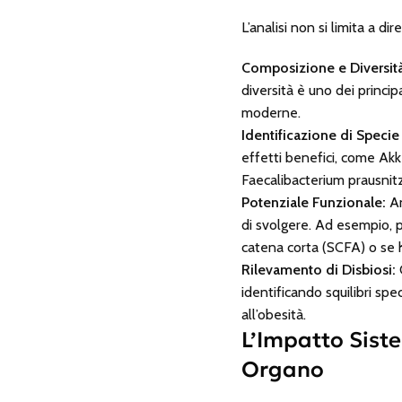
L’analisi non si limita a d
Composizione e Diversità 
diversità è uno dei principa
moderne.
Identificazione di Specie
effetti benefici, come
Akk
Faecalibacterium prausnitz
Potenziale Funzionale:
An
di svolgere. Ad esempio, p
catena corta (SCFA) o se 
Rilevamento di Disbiosi:
C
identificando squilibri sp
all’obesità.
L’Impatto Sist
Organo