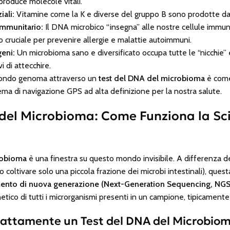
 produce molecole vitali.
iali:
Vitamine come la K e diverse del gruppo B sono prodotte dai n
immunitario:
Il DNA microbico “insegna” alle nostre cellule immuni
o cruciale per prevenire allergie e malattie autoimmuni.
geni:
Un microbioma sano e diversificato occupa tutte le “nicchie” e
 di attecchire.
ondo genoma attraverso un
test del DNA del microbioma
è come
tema di navigazione GPS ad alta definizione per la nostra salute.
A del Microbioma: Come Funziona la Sc
robioma
è una finestra su questo mondo invisibile. A differenza d
 coltivare solo una piccola frazione dei microbi intestinali), questa 
nto di nuova generazione (Next-Generation Sequencing, NGS
etico di tutti i microrganismi presenti in un campione, tipicamente
sattamente un Test del DNA del Microbio