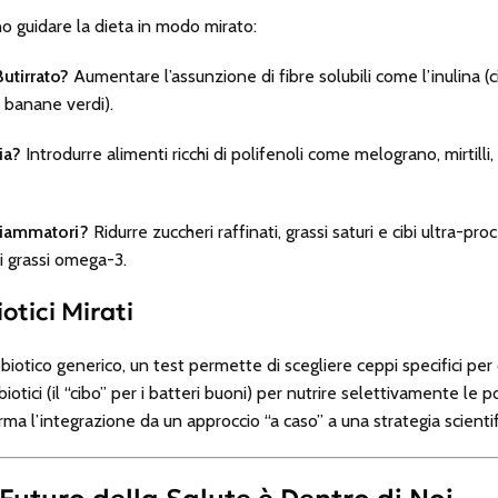
ono guidare la dieta in modo mirato:
utirrato?
Aumentare l’assunzione di fibre solubili come l’inulina (cic
 banane verdi).
ia?
Introdurre alimenti ricchi di polifenoli come melograno, mirtilli
nfiammatori?
Ridurre zuccheri raffinati, grassi saturi e cibi ultra-pro
i grassi omega-3.
iotici Mirati
iotico generico, un test permette di scegliere ceppi specifici per
biotici (il “cibo” per i batteri buoni) per nutrire selettivamente le
ma l’integrazione da un approccio “a caso” a una strategia scientif