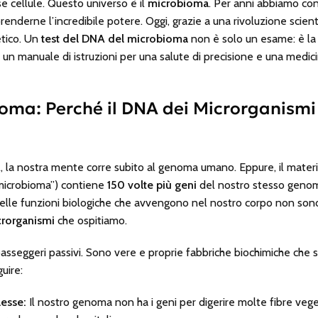
e cellule. Questo universo è il
microbioma
. Per anni abbiamo con
nderne l’incredibile potere. Oggi, grazie a una rivoluzione scienti
etico. Un
test del DNA del microbioma
non è solo un esame: è la 
un manuale di istruzioni per una salute di precisione e una medi
oma: Perché il DNA dei Microrganismi
a nostra mente corre subito al genoma umano. Eppure, il materia
 “microbioma”) contiene
150 volte più geni
del nostro stesso genoma
lle funzioni biologiche che avvengono nel nostro corpo non sono
rorganismi
che ospitiamo.
asseggeri passivi. Sono vere e proprie fabbriche biochimiche che 
uire:
lesse:
Il nostro genoma non ha i geni per digerire molte fibre vege