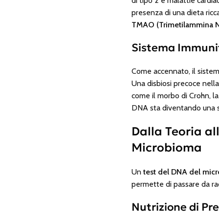
di tipo 2 e malattie cardiac
presenza di una dieta ricc
TMAO (Trimetilammina N
Sistema Immunita
Come accennato, il sistem
Una disbiosi precoce nella
come il morbo di Crohn, la 
DNA sta diventando una s
Dalla Teoria al
Microbioma
Un
test del DNA del mic
permette di passare da ra
Nutrizione di Pr