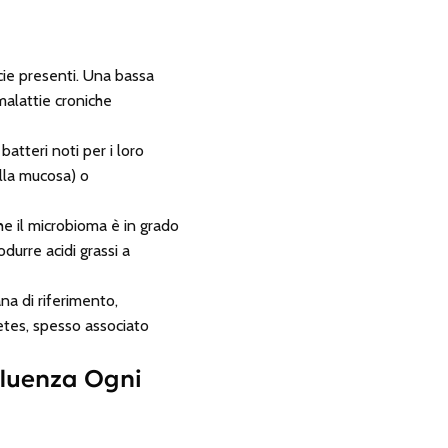
cie presenti. Una bassa
malattie croniche
atteri noti per i loro
ella mucosa) o
che il microbioma è in grado
durre acidi grassi a
na di riferimento,
detes, spesso associato
fluenza Ogni