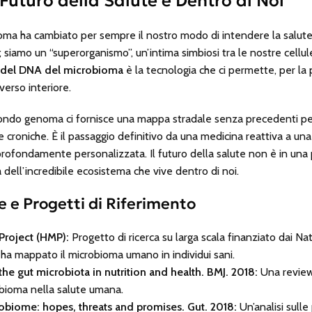
 Futuro della Salute è Dentro di Noi
ioma ha cambiato per sempre il nostro modo di intendere la salute
siamo un “superorganismo”, un’intima simbiosi tra le nostre cellule
t del DNA del microbioma
è la tecnologia che ci permette, per la p
verso interiore.
condo genoma ci fornisce una mappa stradale senza precedenti per
 croniche. È il passaggio definitivo da una medicina reattiva a una
 profondamente personalizzata. Il futuro della salute non è in una 
dell’incredibile ecosistema che vive dentro di noi.
e e Progetti di Riferimento
roject (HMP):
Progetto di ricerca su larga scala finanziato dai Na
e ha mappato il microbioma umano in individui sani.
the gut microbiota in nutrition and health. BMJ. 2018:
Una revie
obioma nella salute umana.
biome: hopes, threats and promises. Gut. 2018:
Un’analisi sulle