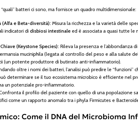
ire “quali” batteri ci sono, ma fornisce un quadro multidimensionale:
(Alfa e Beta-diversità):
Misura la ricchezza e la varietà delle spe
li indicatori di
disbiosi intestinale
ed è associata a quasi tutte le 
 Chiave (Keystone Species):
Rileva la presenza e l’abbondanza di b
ermansia muciniphila
(legata al controllo del peso e alla salute d
ii
(un potente produttore di butirrato anti-infiammatorio).
dando oltre i nomi dei batteri, l’analisi può predire le “funzioni” 
uò determinare se il tuo ecosistema microbico è efficiente nel pro
ha un potenziale pro-infiammatorio.
onfronta il profilo del paziente con quello di una popolazione sa
ecifici come un rapporto anomalo tra i phyla Firmicutes e Bacteroi
emico: Come il DNA del Microbioma In