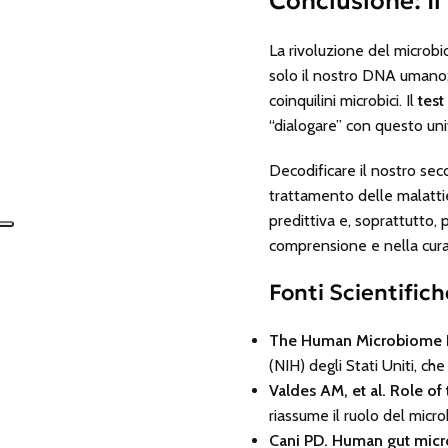
Conclusione: Il
La rivoluzione del microb
solo il nostro DNA umano; 
coinquilini microbici. Il
tes
“dialogare” con questo uni
Decodificare il nostro se
trattamento delle malattie
predittiva e, soprattutto,
comprensione e nella cura 
Fonti Scientifich
The Human Microbiome P
(NIH) degli Stati Uniti, ch
Valdes AM, et al. Role of 
riassume il ruolo del micr
Cani PD. Human gut micro