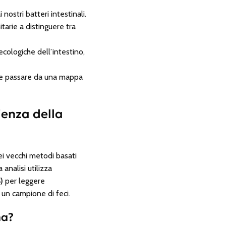
ostri batteri intestinali.
tarie a distinguere tra
cologiche dell’intestino,
 passare da una mappa
ienza della
ei vecchi metodi basati
analisi utilizza
)
per leggere
 un campione di feci.
ma?