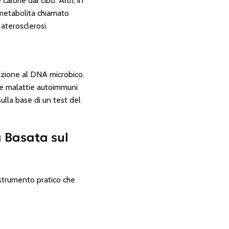
alorie dal cibo. Altri, in
 metabolita chiamato
aterosclerosi.
izione al DNA microbico.
e e malattie autoimmuni
ulla base di un test del
a Basata sul
 strumento pratico che