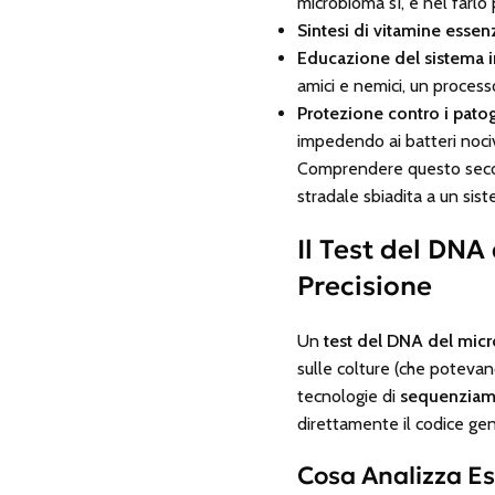
microbioma sì, e nel farlo
Sintesi di vitamine essenz
Educazione del sistema 
amici e nemici, un process
Protezione contro i pato
impedendo ai batteri nocivi
Comprendere questo sec
stradale sbiadita a un sis
Il Test del DN
Precisione
Un
test del DNA del mic
sulle colture (che potevano
tecnologie di
sequenziame
direttamente il codice gen
Cosa Analizza E