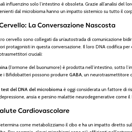
nali influenzino solo l’intestino è obsoleta. Grazie all’analisi del l
venienti dal microbioma hanno un impatto sistemico su tutto il cor
-Cervello: La Conversazione Nascosta
stro cervello sono collegati da un’autostrada di comunicazione bidir
tori protagonisti in questa conversazione. Il loro DNA codifica per 
rasmettitori cruciali:
nina
(l’ormone del buonumore) è prodotta nell’intestino, sotto l’i
 e i Bifidobatteri possono produrre
GABA
, un neurotrasmettitore
n
test del DNA del microbioma
è oggi considerata un fattore di ri
 depressione, ansia e persino malattie neurodegenerative come il 
alute Cardiovascolare
determina come metabolizziamo il cibo e ha un impatto diretto sul 