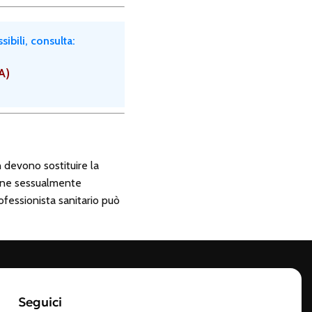
ibili, consulta:
A)
 devono sostituire la
ione sessualmente
fessionista sanitario può
Seguici