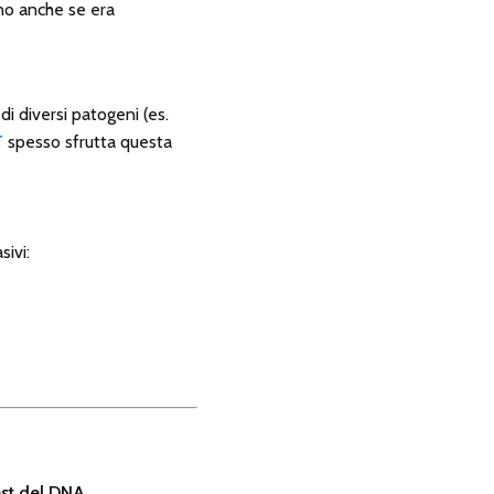
no anche se era
 diversi patogeni (es.
T
spesso sfrutta questa
ivi:
st del DNA