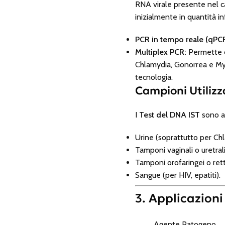
RNA virale presente nel c
inizialmente in quantità in
PCR in tempo reale (qPCR
Multiplex PCR:
Permette d
Chlamydia, Gonorrea e My
tecnologia.
Campioni Utilizz
I
Test del DNA IST
sono al
Urine (soprattutto per Ch
Tamponi vaginali o uretrali
Tamponi orofaringei o retta
Sangue (per HIV, epatiti).
3. Applicazioni
Agente Patogeno