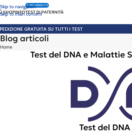
IL PIÙ VENDUTO
Skip to navigation
SHOP
INFO
TEST DI PATERNITÀ
Skip to main content
PEDIZIONE GRATUITA SU TUTTI I TEST
Blog articoli
Home
Test del DNA e Malattie 
Test del DNA