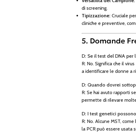
Versatilità del Campione:
di screening.
Tipizzazione:
Cruciale per
cliniche e preventive, come
5. Domande Fre
D: Se il
test del DNA
per l
R: No. Significa che il vir
a identificare le donne a 
D: Quando dovrei sottop
R: Se hai avuto rapporti se
permette di rilevare molte 
D: I test genetici possono
R: No. Alcune MST, come la 
la PCR può essere usata su