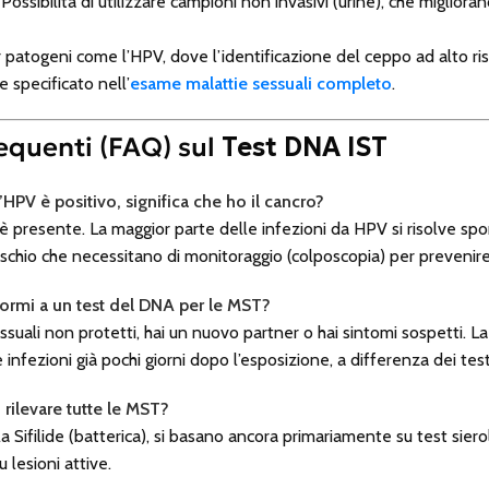
Possibilità di utilizzare campioni non invasivi (urine), che miglior
 patogeni come l’HPV, dove l’identificazione del ceppo ad alto risc
 specificato nell’
esame malattie sessuali completo
.
quenti (FAQ) sul
Test DNA IST
’HPV è positivo, significa che ho il cancro?
us è presente. La maggior parte delle infezioni da HPV si risolve sp
rischio che necessitano di monitoraggio (colposcopia) per prevenire
ormi a un
test del DNA per le MST?
ssuali non protetti, hai un nuovo partner o hai sintomi sospetti. L
infezioni già pochi giorni dopo l’esposizione, a differenza dei test 
 rilevare tutte le MST?
Sifilide (batterica), si basano ancora primariamente su test sierol
 lesioni attive.