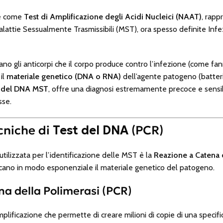
he come
Test di Amplificazione degli Acidi Nucleici (NAAT)
, rapp
Malattie Sessualmente Trasmissibili (MST), ora spesso definite In
no gli anticorpi che il corpo produce contro l’infezione (come fanno
il
materiale genetico (DNA o RNA)
dell’agente patogeno (batteri
 del DNA MST
, offre una diagnosi estremamente precoce e sensib
sse.
ecniche di
Test del DNA
(PCR)
utilizzata per l’identificazione delle MST è la
Reazione a Catena d
ficano in modo esponenziale il materiale genetico del patogeno.
a della Polimerasi (PCR)
plificazione che permette di creare milioni di copie di una speci