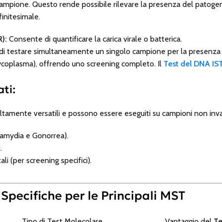
ampione. Questo rende possibile rilevare la presenza del patoge
finitesimale.
):
Consente di quantificare la carica virale o batterica.
i testare simultaneamente un singolo campione per la presenza di
coplasma), offrendo uno screening completo. Il
Test del DNA IS
ati:
tamente versatili e possono essere eseguiti su campioni non invas
lamydia e Gonorrea).
.
li (per screening specifici).
 Specifiche per le Principali MST
Tipo di Test Molecolare
Vantaggio del
Te