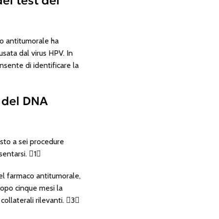
el test del
co antitumorale ha
usata dal virus HPV. In
sente di identificare la
t del DNA
osto a sei procedure
sentarsi. 1
el farmaco antitumorale,
dopo cinque mesi la
ollaterali rilevanti. 3