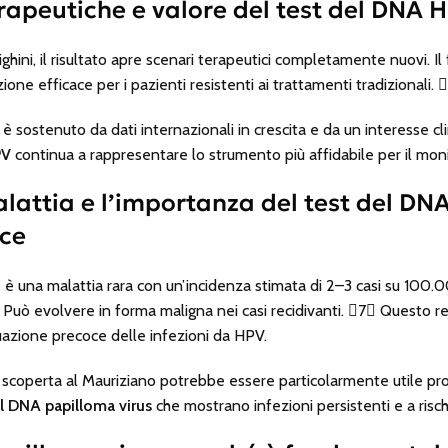
rapeutiche e valore del test del DNA 
ghini, il risultato apre scenari terapeutici completamente nuovi. I
one efficace per i pazienti resistenti ai trattamenti tradizionali. 
 è sostenuto da dati internazionali in crescita e da un interesse cl
PV
continua a rappresentare lo strumento più affidabile per il mon
malattia e l’importanza del test del DNA
oce
 è una malattia rara con un’incidenza stimata di 2–3 casi su 100.0
Può evolvere in forma maligna nei casi recidivanti. 7 Questo re
uazione precoce delle infezioni da HPV.
 scoperta al Mauriziano potrebbe essere particolarmente utile pro
el DNA papilloma virus
che mostrano infezioni persistenti e a risch