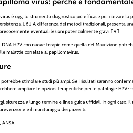
apilloma virus: perché è fondamental
virus
è oggi lo strumento diagnostico più efficace per rilevare la
rsistenza. 8 A differenza dei metodi tradizionali, presenta una 
 precocemente eventuali lesioni potenzialmente gravi. 9
el DNA HPV con nuove terapie come quella del Mauriziano potreb
lle malattie correlate al papillomavirus.
ture
o potrebbe stimolare studi più ampi. Se i risultati saranno conferma
rebbero ampliare le opzioni terapeutiche per le patologie HPV-co
, sicurezza a lungo termine e linee guida ufficiali. In ogni caso, il
a prevenzione e il monitoraggio dei pazienti.
a, ANSA.