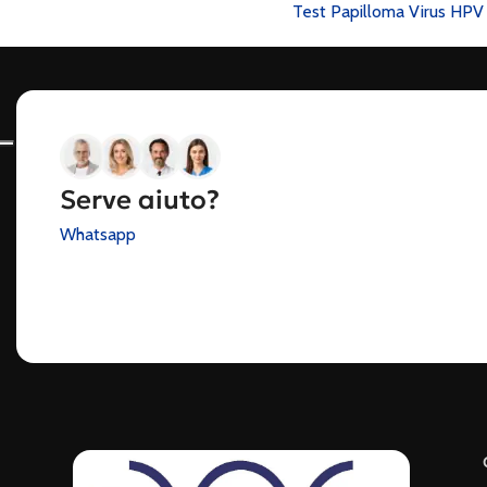
Test Papilloma Virus HPV
Serve aiuto?
Whatsapp