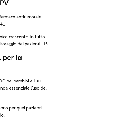
HPV
l farmaco antitumorale
4
inico crescente. In tutto
itoraggio dei pazienti. 5
 per la
00 nei bambini e 1 su
nde essenziale l’uso del
prio per quei pazienti
io.