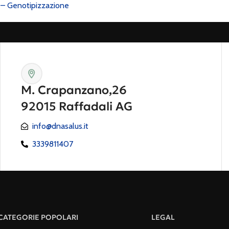
 – Genotipizzazione
M. Crapanzano,26
92015 Raffadali AG
info@dnasalus.it
3339811407
CATEGORIE POPOLARI
LEGAL