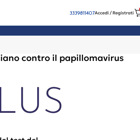
3339811407
Accedi / Registrati
ziano contro il papillomavirus