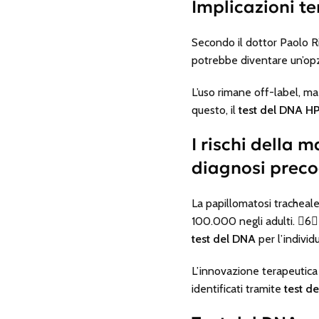
Implicazioni te
Secondo il dottor Paolo Ri
potrebbe diventare un’opzi
L’uso rimane
off-label
, ma
questo, il
test del DNA H
I rischi della 
diagnosi prec
La papillomatosi tracheale
100.000 negli adulti. 6 
test del DNA
per l’individ
L’innovazione terapeutica
identificati tramite
test d