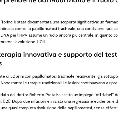
prendente dal Mauriziano e il ruolo d
i Torino è stata documentata una scoperta significativa: un farma
ordinaria contro la
papillomatosi tracheale
, una condizione rara ca
l DNA
per l’HPV assume un ruolo ancora più centrale, in quanto con
torarne l’evoluzione. 0
: terapia innovativa e supporto del tes
s
nte di 52 anni con papillomatosi tracheale recidivante, già sottop
Nonostante le terapie tradizionali, le lesioni continuavano a ripre
idato dal dottor Roberto Prota ha scelto un impiego “off-label” d
i. 2 Dopo due infusioni è iniziata una regressione evidente, e 
na quasi completa risoluzione delle papillomatosi, senza effetti c