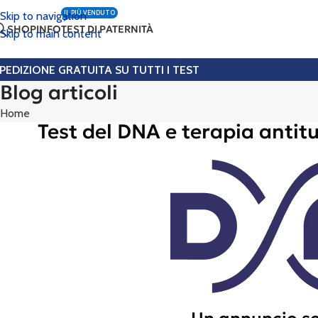
IL PIÙ VENDUTO
Skip to navigation
SHOP
INFO
TEST DI PATERNITÀ
Skip to main content
PEDIZIONE GRATUITA SU TUTTI I TEST
Blog articoli
Home
Test del DNA e terapia antitu