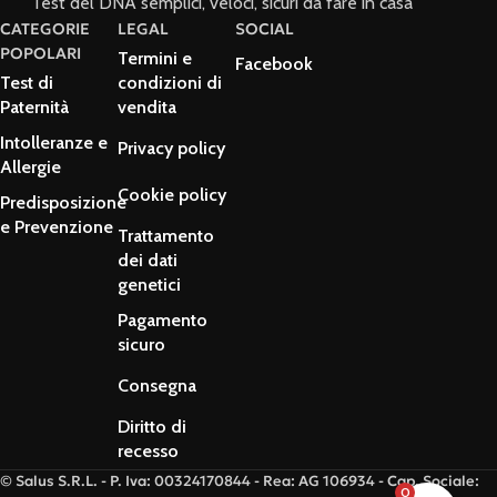
Test del DNA semplici, veloci, sicuri da fare in casa
CATEGORIE
LEGAL
SOCIAL
POPOLARI
Termini e
Facebook
Test di
condizioni di
Paternità
vendita
Intolleranze e
Privacy policy
Allergie
Cookie policy
Predisposizione
e Prevenzione
Trattamento
dei dati
genetici
Pagamento
sicuro
Consegna
Diritto di
recesso
© Salus S.R.L. - P. Iva: 00324170844 - Rea: AG 106934 - Cap. Sociale:
0