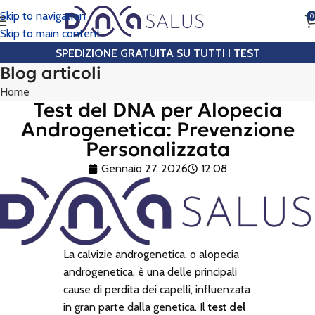
Skip to navigation
0
CHIAMA
Skip to main content
SPEDIZIONE GRATUITA SU TUTTI I TEST
Blog articoli
Home
Test del DNA per Alopecia
Androgenetica: Prevenzione
Personalizzata
Gennaio 27, 2026
12:08
La calvizie androgenetica, o alopecia
androgenetica, è una delle principali
cause di perdita dei capelli, influenzata
in gran parte dalla genetica. Il
test del