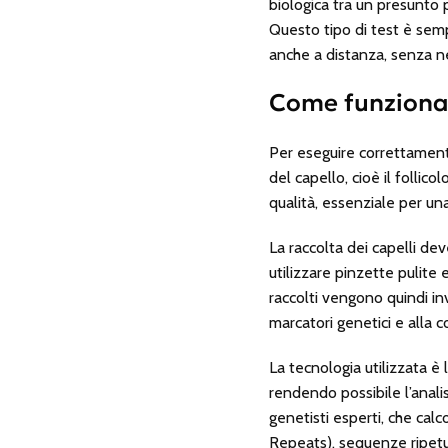
biologica tra un presunto p
Questo tipo di test è sempr
anche a distanza, senza ne
Come funziona i
Per eseguire correttamente
del capello, cioè il follico
qualità, essenziale per una
La raccolta dei capelli de
utilizzare pinzette pulite e
raccolti vengono quindi inv
marcatori genetici e alla c
La tecnologia utilizzata è 
rendendo possibile l’analis
genetisti esperti, che cal
Repeats), sequenze ripetut