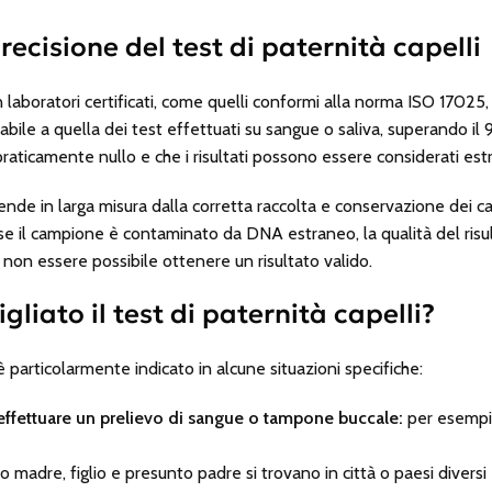
precisione del test di paternità capelli
n laboratori certificati, come quelli conformi alla norma ISO 17025, l
abile a quella dei test effettuati su sangue o saliva, superando il
 praticamente nullo e che i risultati possono essere considerati es
ende in larga misura dalla corretta raccolta e conservazione dei cam
 se il campione è contaminato da DNA estraneo, la qualità del ris
n essere possibile ottenere un risultato valido.
liato il test di paternità capelli?
i è particolarmente indicato in alcune situazioni specifiche:
ffettuare un prelievo di sangue o tampone buccale:
per esempio
madre, figlio e presunto padre si trovano in città o paesi diversi