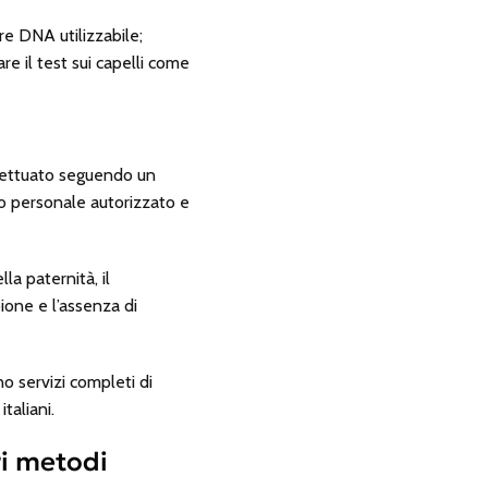
e DNA utilizzabile;
re il test sui capelli come
fettuato seguendo un
 o personale autorizzato e
la paternità, il
ione e l’assenza di
o servizi completi di
italiani.
ri metodi