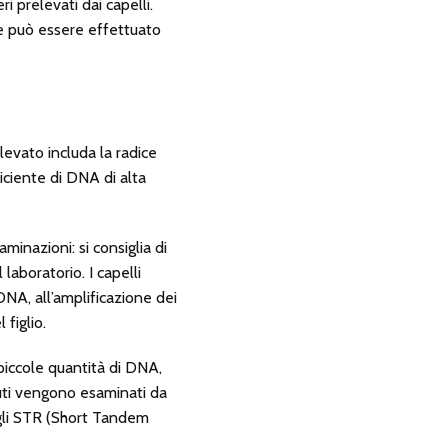
i prelevati dai capelli.
che può essere effettuato
levato includa la radice
ficiente di DNA di alta
inazioni: si consiglia di
 laboratorio. I capelli
DNA, all’amplificazione dei
figlio.
piccole quantità di DNA,
tenuti vengono esaminati da
degli STR (Short Tandem