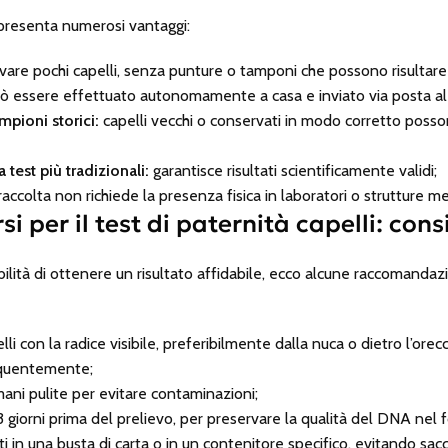
i presenta numerosi vantaggi:
are pochi capelli, senza punture o tamponi che possono risultare f
 essere effettuato autonomamente a casa e inviato via posta al 
ampioni storici:
capelli vecchi o conservati in modo corretto posso
 test più tradizionali:
garantisce risultati scientificamente validi;
raccolta non richiede la presenza fisica in laboratori o strutture m
 per il test di paternità capelli: consi
ilità di ottenere un risultato affidabile, ecco alcune raccomandazi
 con la radice visibile, preferibilmente dalla nuca o dietro l’orec
quentemente;
ni pulite per evitare contaminazioni;
3 giorni prima del prelievo, per preservare la qualità del DNA nel fo
ti in una busta di carta o in un contenitore specifico, evitando sacc