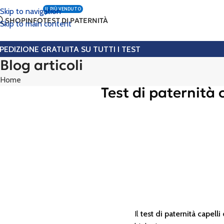
IL PIÙ VENDUTO
Skip to navigation
SHOP
INFO
TEST DI PATERNITÀ
Skip to main content
PEDIZIONE GRATUITA SU TUTTI I TEST
Blog articoli
Home
Test di paternità 
Il
test di paternità capelli
è