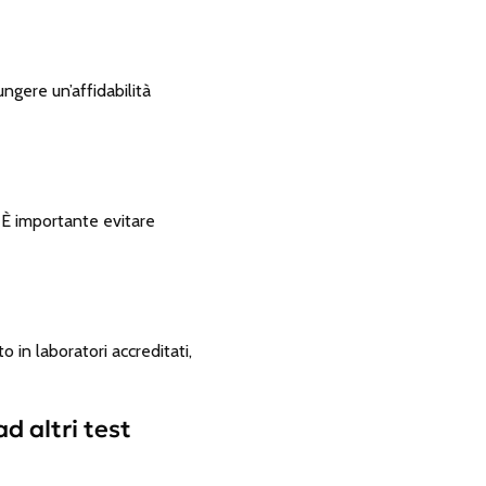
ungere un’affidabilità
A. È importante evitare
o in laboratori accreditati,
d altri test