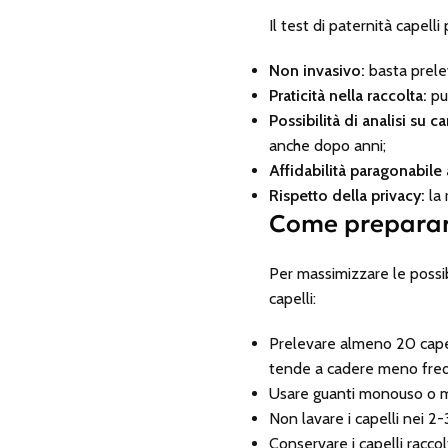
Il test di paternità capell
Non invasivo:
basta prelev
Praticità nella raccolta:
può
Possibilità di analisi su c
anche dopo anni;
Affidabilità paragonabile a
Rispetto della privacy:
la 
Come prepararsi
Per massimizzare le possib
capelli:
Prelevare almeno 20 capelli
tende a cadere meno fre
Usare guanti monouso o ma
Non lavare i capelli nei 2-
Conservare i capelli raccol