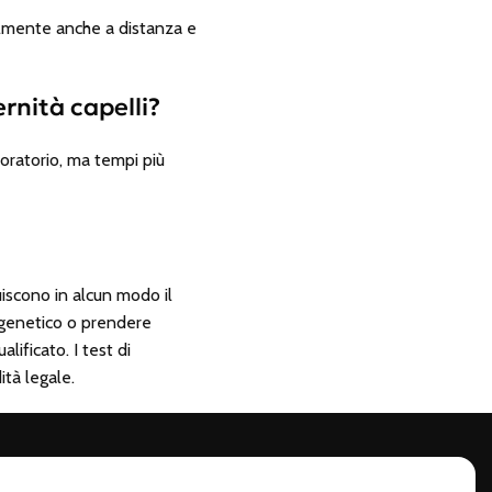
cilmente anche a distanza e
rnità capelli?
aboratorio, ma tempi più
iscono in alcun modo il
t genetico o prendere
lificato. I test di
ità legale.