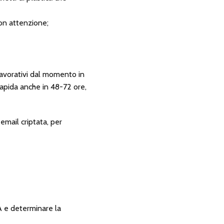
con attenzione;
i lavorativi dal momento in
 rapida anche in 48-72 ore,
 email criptata, per
DNA e determinare la