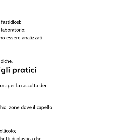
astidiosi;
laboratorio;
no essere analizzati
ediche.
gli pratici
oni per la raccolta dei
chio, zone dove il capello
llicolo;
hetti di plastica che