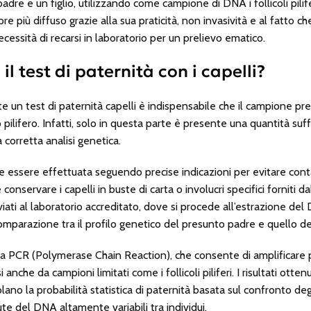
adre e un figlio, utilizzando come campione di DNA i follicoli pilifer
e più diffuso grazie alla sua praticità, non invasività e al fatto 
cessità di recarsi in laboratorio per un prelievo ematico.
l test di paternità con i capelli?
 un test di paternità capelli è indispensabile che il campione pre
lo pilifero. Infatti, solo in questa parte è presente una quantità suf
 corretta analisi genetica.
ve essere effettuata seguendo precise indicazioni per evitare contam
 conservare i capelli in buste di carta o involucri specifici forniti dal
iati al laboratorio accreditato, dove si procede all’estrazione del 
omparazione tra il profilo genetico del presunto padre e quello del 
la
PCR (Polymerase Chain Reaction)
, che consente di amplificare 
i anche da campioni limitati come i follicoli piliferi. I risultati ot
colano la probabilità statistica di paternità basata sul confronto 
e del DNA altamente variabili tra individui.