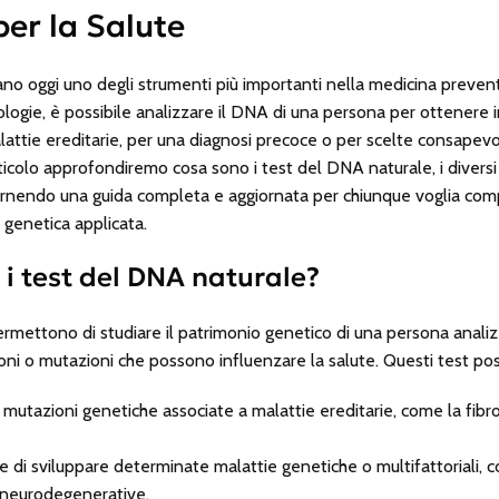
er la Salute
ano oggi uno degli strumenti più importanti nella medicina prevent
logie, è possibile analizzare il DNA di una persona per ottenere
lattie ereditarie, per una diagnosi precoce o per scelte consapevo
colo approfondiremo cosa sono i test del DNA naturale, i diversi tip
i, fornendo una guida completa e aggiornata per chiunque voglia c
 genetica applicata.
 i test del DNA naturale?
ermettono di studiare il patrimonio genetico di una persona anal
zioni o mutazioni che possono influenzare la salute. Questi test po
 mutazioni genetiche associate a malattie ereditarie, come la fibrosi
le di sviluppare determinate malattie genetiche o multifattoriali, 
o neurodegenerative.