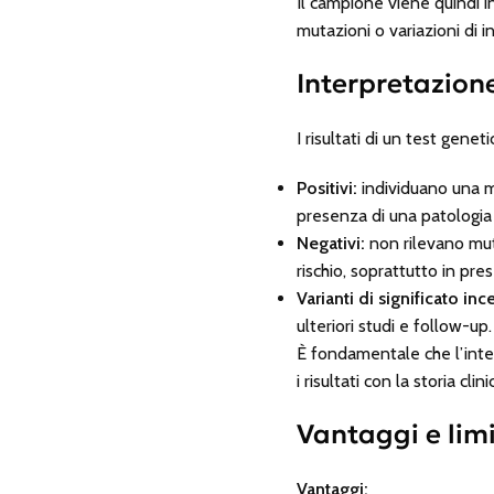
Il campione viene quindi 
mutazioni o variazioni di i
Interpretazione
I risultati di un test gene
Positivi:
individuano una mu
presenza di una patologia
Negativi:
non rilevano muta
rischio, soprattutto in pre
Varianti di significato inc
ulteriori studi e follow-up.
È fondamentale che l’inter
i risultati con la storia cli
Vantaggi e limi
Vantaggi: