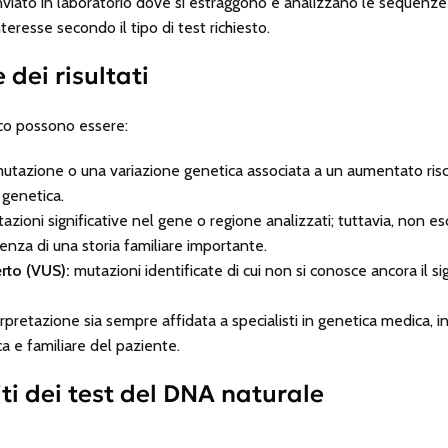
inviato in laboratorio dove si estraggono e analizzano le sequenz
nteresse secondo il tipo di test richiesto.
 dei risultati
tico possono essere:
tazione o una variazione genetica associata a un aumentato rischi
 genetica.
zioni significative nel gene o regione analizzati; tuttavia, non 
senza di una storia familiare importante.
erto (VUS):
mutazioni identificate di cui non si conosce ancora il sig
pretazione sia sempre affidata a specialisti in genetica medica, i
nica e familiare del paziente.
ti dei test del DNA naturale