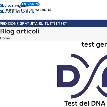
IL PIÙ VENDUTO
Skip to navigation
SHOP
INFO
TEST DI PATERNITÀ
Skip to main content
PEDIZIONE GRATUITA SU TUTTI I TEST
Blog articoli
Home
test ge
Test del DNA