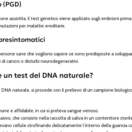
o (PGD)
one assistita, il test genetico viene applicato sugli embrioni prima
 mutazioni per malattie ereditarie.
 presintomatici
 persone sane che vogliono sapere se sono predisposte a sviluppar
i di cancro o disturbi neurodegenerativi.
 un test del DNA naturale?
l DNA naturale, si procede con il prelievo di un campione biologi
une e affidabile, in cui si preleva sangue venoso.
vo, che consiste nella raccolta di saliva in un contenitore sterile
evano cellule strofinando delicatamente l’interno della guancia co