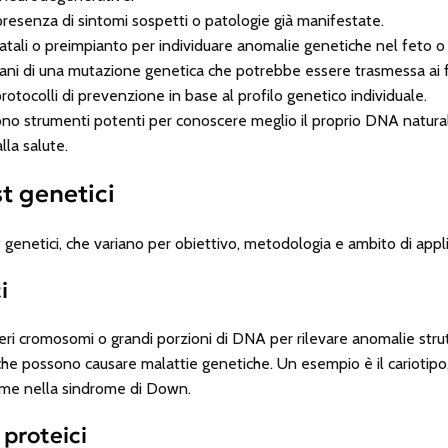
presenza di sintomi sospetti o patologie già manifestate.
tali o preimpianto per individuare anomalie genetiche nel feto o 
 sani di una mutazione genetica che potrebbe essere trasmessa ai fi
rotocolli di prevenzione in base al profilo genetico individuale.
i sono strumenti potenti per conoscere meglio il proprio DNA natur
la salute.
st genetici
st genetici, che variano per obiettivo, metodologia e ambito di appl
i
eri cromosomi o grandi porzioni di DNA per rilevare anomalie strut
 che possono causare malattie genetiche. Un esempio è il cariotipo
ome nella sindrome di Down.
 proteici