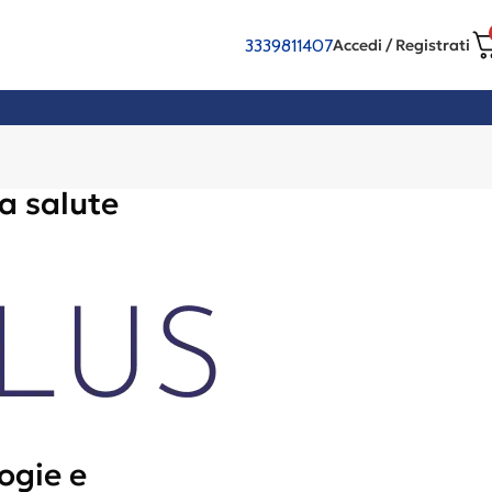
3339811407
Accedi / Registrati
a salute
ogie e