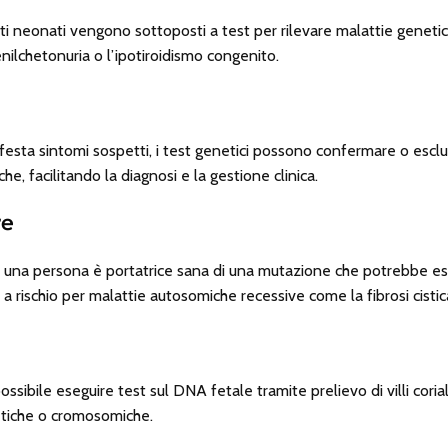
olti neonati vengono sottoposti a test per rilevare malattie genetic
ilchetonuria o l’ipotiroidismo congenito.
sta sintomi sospetti, i test genetici possono confermare o esclu
he, facilitando la diagnosi e la gestione clinica.
re
 una persona è portatrice sana di una mutazione che potrebbe esse
 a rischio per malattie autosomiche recessive come la fibrosi cistic
ssibile eseguire test sul DNA fetale tramite prelievo di villi cori
etiche o cromosomiche.