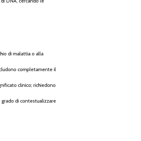
e di DNA, cercando le
o di malattia o alla
escludono completamente il
nificato clinico; richiedono
n grado di contestualizzare