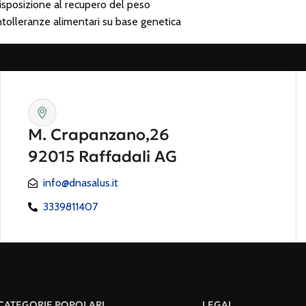
isposizione al recupero del peso
intolleranze alimentari su base genetica
M. Crapanzano,26
92015 Raffadali AG
info@dnasalus.it
3339811407
CATEGORIE POPOLARI
LEGAL