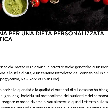
DNA PER UNA DIETA PERSONALIZZATA
TICA
enza che mette in relazione le caratteristiche genetiche di un indiv
ne e lo stile di vita, è un termine introdotto da Brennan nel 1975
poglycemia, New York: M Evans Inc).
ia anche la quantità e la qualità di nutrienti di cui ciascuno ha bis
i geni degli individui sul metabolismo dei nutrienti e dei composti 
agisce in modo diverso ai vari alimenti e quindi l’effetto sulla s
ganismo risponde ai nutrienti in base alla genetica, si occupa di i