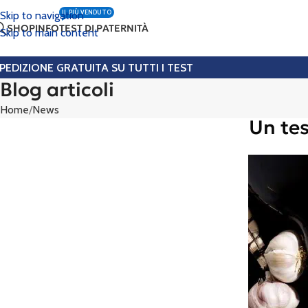
IL PIÙ VENDUTO
Skip to navigation
SHOP
INFO
TEST DI PATERNITÀ
Skip to main content
PEDIZIONE GRATUITA SU TUTTI I TEST
Blog articoli
Home
News
Un tes