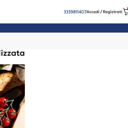
3339811407
Accedi / Registrati
lizzata