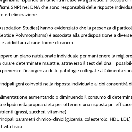
fismi, SNP) nel DNA che sono responsabili delle risposte individuali 
o ed eliminazione.
ciation Studies) hanno evidenziato che la presenza di particolar
leotide Polymorphisms) è associata alla predisposizione a diverse
 e addirittura alcune forme
di
cancro
.
iluppare un piano nutrizionale individuale per mantenere la migliore
o curare determinate malattie, attraverso il test del dna possibil
prevenire l’insorgenza delle patologie collegate all’alimentazion
rincipali geni coinvolti nella risposta individuale ai cibi consentirà di
 alimentazione aumentando o diminuendo il consumo di determinati
ti e lipidi nella propria dieta per ottenere una risposta pi efficace 
trienti (grassi, zuccheri, vitamine)
incipali parametri chimico-clinici (glicemia, colesterolo, HDL, LDL)
tività fisica