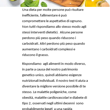
Una dieta per molte persone può risultare 
inefficiente, fallimentare è può 
compromettere le aspettative di ognuno. 
Non tutti rispondiamo allo stesso modo agli 
stessi interventi dietetici.  Alcune persone 
perdono più peso quando riducono i 
carboidrati. Altri perdono più peso quando 
aumentano i carboidrati complessi e 
riducono il grasso.  
Rispondiamo  agli alimenti in modo diverso, 
in parte a causa del nostro patrimonio 
genetico unico, quindi abbiamo esigenze 
nutrizionali individuali. Il nostro test ti aiuta a 
diventare la migliore versione possibile di te 
stesso. Le malattie poligeniche, come 
obesità, malattie cardiovascolari e diabete di 
tipo 2, osservati negli ultimi decenni  sono 
probabilmente legati  a una rapida 